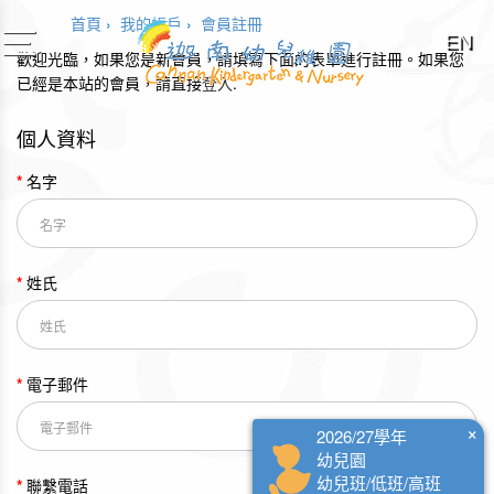
首頁
我的帳戶
會員註冊
EN
toggle
歡迎光臨，如果您是新會員，請填寫下面的表單進行註冊。如果您
navigation
已經是本站的會員，請直接
登入
.
個人資料
名字
姓氏
電子郵件
×
2026/27學年
幼兒園
幼兒班/低班/高班
聯繫電話