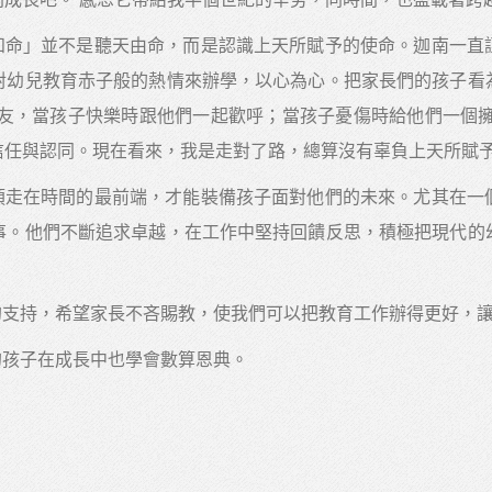
知命」並不是聽天由命，而是認識上天所賦予的使命。迦南一直
對幼兒教育赤子般的熱情來辦學，以心為心。把家長們的孩子看
朋友，當孩子快樂時跟他們一起歡呼；當孩子憂傷時給他們一個擁
信任與認同。現在看來，我是走對了路，總算沒有辜負上天所賦
須走在時間的最前端，才能裝備孩子面對他們的未來。尤其在一
事。他們不斷追求卓越，在工作中堅持回饋反思，積極把現代的
的支持，希望家長不吝賜教，使我們可以把教育工作辦得更好，
的孩子在成長中也學會數算恩典。