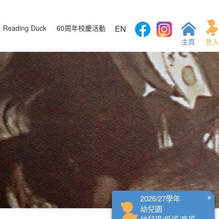
Reading Duck
60周年校慶活動
EN
主頁
登入
×
2026/27學年
幼兒園
幼兒班/低班/高班