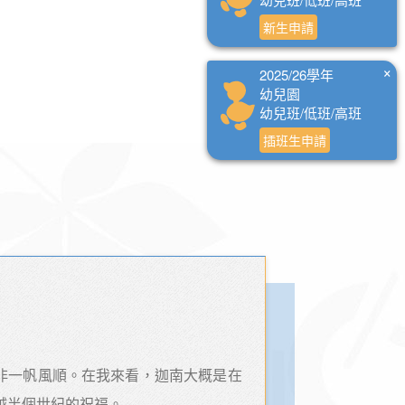
新生申請
×
2025/26學年
幼兒園
幼兒班/低班/高班
插班生申請
非一帆風順。在我來看，迦南大概是在
越半個世紀的祝福。