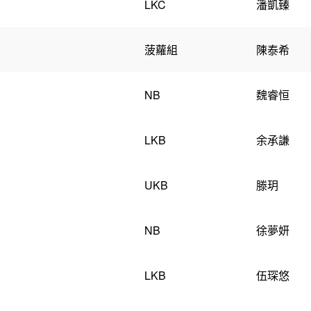
LKC
潘凱臻
園
菠蘿組
陳泰希
NB
魏睿恒
LKB
余承謙
UKB
滕玥
NB
徐夢妍
LKB
伍琛悠