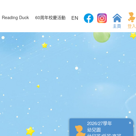
Reading Duck
60周年校慶活動
EN
主頁
登入
×
2026/27學年
幼兒園
幼兒班/低班/高班