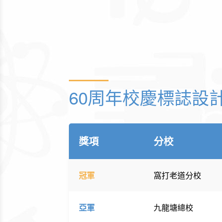
60周年校慶標誌設
獎項
分校
冠軍
窩打老道分校
亞軍
九龍塘總校