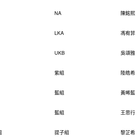
NA
陳銘熙
LKA
馮宥菲
UKB
吳頌雅
紫組
陸皓希
藍組
黃晞藍
藍組
王思行
園
提子組
黎芷希