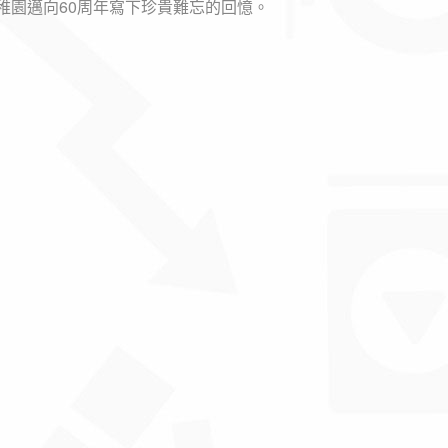
稚園邁向60周年寫下珍貴難忘的回憶。