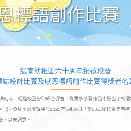
恩標語創作比賽
迦南幼稚園六十周年鑽禧校慶
標誌設計比賽及感恩標語創作比賽得獎者名
圓滿結束。經過校董會的細心評審，從眾多參賽作品中選出了校
、亞及季軍獎項將於2025年5月29日「第60屆聯校畢業典禮
書，以表謝意。