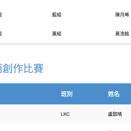
園
藍組
陳月晞
園
黃組
黃浩銘
語創作比賽
班別
姓名
LKC
盧懿晴