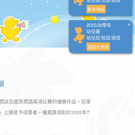
新生申請
×
2025/26學年
幼兒園
幼兒班/低班/高班
插班生申請
單
慶標誌及感恩標語兩項比賽的優勝作品。冠軍
」上頒發予得獎者。優異獎項則於2025年7