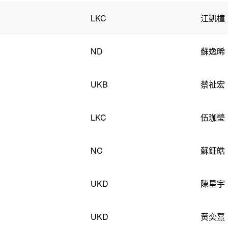
LKC
江凱橦
ND
蘇逸晞
UKB
蔡祉宏
LKC
伍珈瑩
NC
蘇鉦皓
UKD
陳星宇
UKD
黃奕熹