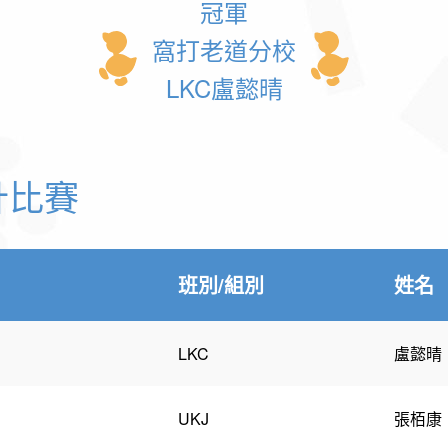
冠軍
窩打老道分校
LKC盧懿晴
計比賽
班別/組別
姓名
LKC
盧懿晴
UKJ
張栢康