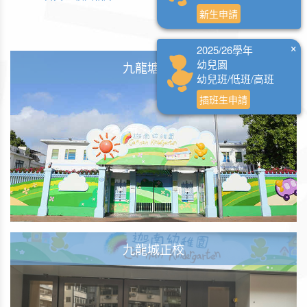
新生申請
×
2025/26學年
幼兒園
九龍塘總校
幼兒班/低班/高班
插班生申請
九龍城正校