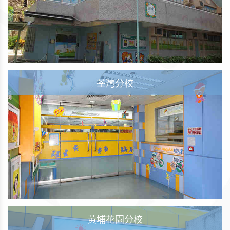
荃灣分校
黃埔花園分校