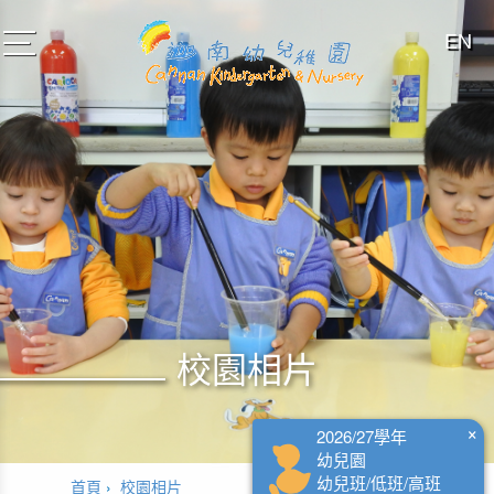
EN
toggle
navigation
校園相片
×
2026/27學年
幼兒園
幼兒班/低班/高班
首頁
校園相片