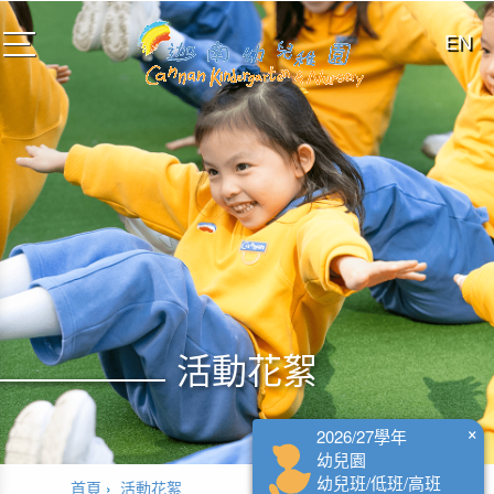
EN
toggle
navigation
活動花絮
×
2026/27學年
幼兒園
幼兒班/低班/高班
首頁
活動花絮