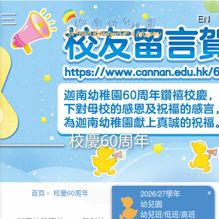
EN
toggle
navigation
校慶60周年
×
首頁
校慶60周年
2026/27學年
幼兒園
幼兒班/低班/高班