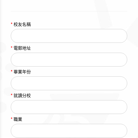
恭喜迦南幼稚園60歲生日快樂! 多謝麗港
城分校的老師悉心教導。
校友名稱
Jessica Wong
16-01-2025 11:02
電郵地址
已經從迦南梨木樹分校畢業29年，我都已
畢業年份
經成為一個媽媽了，但仍然對迦南的生活
十分深刻。很感激鄧主任，黎先生，大小
葉先生和其他老師的教導和愛護，希望老
師們都身體健康，生活愉快。
就讀分校
樊穎翹
職業
08-01-2025 20:45
谢谢學校當年的教導，希望迦南幼稚園的