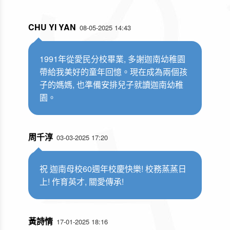
CHU YI YAN
08-05-2025 14:43
1991年從愛民分校畢業, 多謝迦南幼稚園
帶給我美好的童年回憶。現在成為兩個孩
子的媽媽, 也準備安排兒子就讀迦南幼稚
園。
周千淳
03-03-2025 17:20
祝 迦南母校60週年校慶快樂! 校務蒸蒸日
上! 作育英才, 關愛傳承!
黃詩情
17-01-2025 18:16