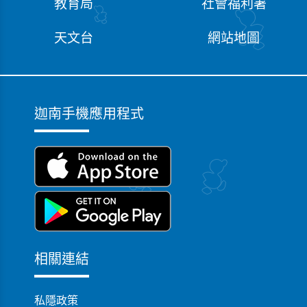
教育局
社會福利署
恭賀迦南幼稚園60周年 繼續開更多更多嘅
分校 將迦南嘅愛遍佈全香港❤️❤️❤️
天文台
網站地圖
姚柏丞&姚柏言
04-12-2024 14:48
迦南手機應用程式
恭賀迦南幼稚園60周年校慶，願母校未來
繼續為社會培育更多優秀人才！ 感恩兩位
小朋友能成為迦南這個大家庭的一份子，
亦衷心感激麗港城分校所有教職員的付出
和努力！
勞睿賢
28-11-2024 19:03
相關連結
恭賀迦南幼稚園60周年校慶快樂!！小兒有
幸能在充滿愛的環境長大學習！祝願師生
私隱政策