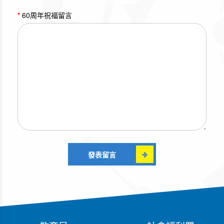
老師會繼續用心培養更多出類拔萃的校
60周年祝福留言
友，桃李滿門。 最後，再次祝迦南幼稚園
60周年快樂！
Suki Sum
24-12-2024 12:35
迦南的日子是我最快樂又寶貴的回憶，現
為人母，希望我的兒子亦有同樣快樂學習
日子，享受校園生活。 祝母校60週年快
樂，繼續提供優質的教育，讓每位學生快
發表留言
樂中成長。
展鋒
13-12-2024 09:20