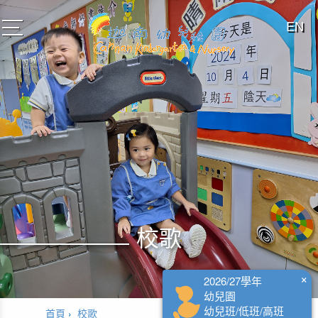
EN
toggle
navigation
校歌
×
2026/27學年
幼兒園
幼兒班/低班/高班
首頁
校歌